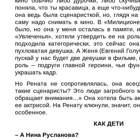
кино обычно либо дурочки, либо скучные
поняла, что ты красавица, а еще что-нибудь
она ведь была сценаристкой, но, глядя на 
саму надо снимать в кино. В «Милиционе
было, но она у меня осталась в памяти, и
«Увлеченья», хотели утвердить ее на роль
подходила категорически, это сейчас она
пухловатая девушка. А Женя (Евгений Голубе
пускай у нас будет две девушки в фильме,
роль – подруги главной героини, чья фу
украшать кадр.
Но Рената не сопротивлялась, она всегд
такие сценаристы? Это люди загробного м
обращает внимания…» Она хотела быть ак
ее актрисой. На Ренату клюнули, значит, он
особенное.
КАК ДЕТИ
– А Нина Русланова?