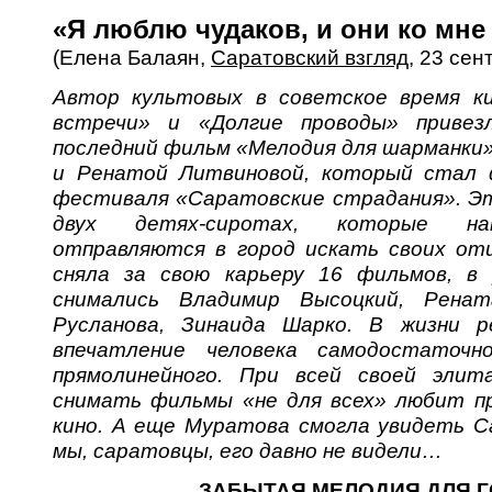
«Я люблю чудаков, и они ко мне
(Елена Балаян,
Саратовский взгляд
, 23 сен
Автор культовых в советское время ки
встречи» и «Долгие проводы» привез
последний фильм «Мелодия для шарманки»
и Ренатой Литвиновой, который стал
фестиваля «Саратовские страдания». Это
двух детях-сиротах, которые на
отправляются в город искать своих от
сняла за свою карьеру 16 фильмов, в 
снимались Владимир Высоцкий, Ренат
Русланова, Зинаида Шарко. В жизни р
впечатление человека самодостаточно
прямолинейного. При всей своей элит
снимать фильмы «не для всех» любит п
кино. А еще Муратова смогла увидеть С
мы, саратовцы, его давно не видели…
ЗАБЫТАЯ МЕЛОДИЯ ДЛЯ 