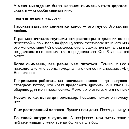
У меня никогда не было желания снимать что-то дорогое.
сказать — способы снимать кино.
Терпеть не могу
массовки.
Рассказывать, как снимается кино, — это глупо.
Это как вы 
любовь.
Я раньше считала глупыми эти разговоры
о делении на же
перестройки побывала на французском фестивале женского кино 
это женское кино? Оно оказалось очень саркастичным, злым и ц
не дамским и не нежным, как я предполагала. Оно было как ра
мстят.
Когда снимаешь, все равно, чем питаться.
Помню, у нас б
приходила ко мне всегда голодная, и о чем ее ни спросишь: «Вк
Все вкусно».
Я привыкла работать так:
кончилась смена — до свидания. 
страдают, потому что хотят продолжать дружить, общаться. Н
общение для меня невыносимо. Может, это оттого, что я не пью
Неважно, как выглядит режиссер.
Неважно, помыл он голову 
все.
Я не ресторанный человек.
Лучше поем дома. Простую пищу: 
По своей натуре я аутична.
А профессия моя очень общител
публике мышцы у меня всегда болят от улыбок.