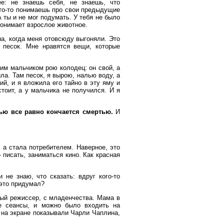
е: не знаешь себя, не знаешь, что
что-то понимаешь про свои предыдущие
 ты и не мог подумать. У тебя не было
понимает взрослое животное.
а, когда меня отовсюду выгоняли. Это
 песок. Мне нравятся вещи, которые
им мальчиком рою колодец: он свой, а
ила. Там песок, я вырою, налью воду, а
й, и я вложила его тайно в эту яму и
тоит, а у мальчика не получился. И я
ью все равно кончается смертью.
И
а стала потребителем. Наверное, это
 писать, заниматься кино. Как красная
 не знаю, что сказать: вдруг кого-то
 это придумал?
й режиссер, с младенчества. Мама в
е сеансы, и можно было входить на
 на экране показывали Чарли Чаплина,