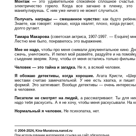
Монтаж —
это удивительное спокойное сплошное счастье.
электричество горело. Когда все загнано в пленку, это
манипулируешь. С ним уже ничего не может случиться.
Получать награды — смешанное чувство:
как будто ребенк
Знаете, как говорят: хорошо, когда хвалят, плохо, когда ругают,
долго ругают.
Тамара Макарова
(советская актриса, 1907-1997. — Esquire) мн
Лестно мне было, понравилось это выражение.
Мне не надо,
чтобы про меня снимали документальное кино. Днев
сжечь, уничтожить. И пепел мой развейте, раздуйте и на помойк
съедение зверям. Хочу, чтобы от меня остались только фильмы
Человек — это тайна и загадка.
Не я, а всякий человек.
Я обожаю детективы, когда хорошие.
Агата Кристи, «Шер
местами считаю замечательной. У нее есть хватка, и пишет
формой. Это затягивает. Вообще детективы — очень интересный
в человеке.
Писатели не смотрят на людей,
а рассматривают. Ты для них
надо тебя раскусить. А я не хочу, чтобы меня раскусывали. На к
Нормальный я человек.
Не психопатка, нет.
© 2004-2024,
Kira-Muratova.narod.ru
При использовании материалов ссылка на сайт обязательна