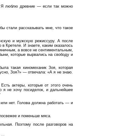
Я люблю древние — если так можно
бы стали рассказывать мне, что такое
нскую и мужскую режиссуру. А после
в Кретеле. И знаете, каким оказалось
иничным, а вовсе не сентиментальным,
быни, которые вырвались на свободу и
ыла такая киномеханик Зоя, которая
усно, Зоя?» — отвечала: «А я не знаю.
Есть актеры, которые от этого очень
о я не хочу посиделок, и дальнейшее
?
или нет. Голова должна работать — и
посвежее и поменьше мяса.
ьная. Поэтому после разговоров на