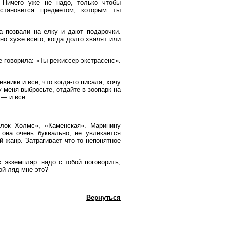
 Ничего уже не надо, только чтобы
 становится предметом, которым ты
а позвали на елку и дают подарочки.
 но хуже всего, когда долго хвалят или
е говорила: «Ты режиссер-экстрасенс».
ники и все, что когда-то писала, хочу
у меня выбросьте, отдайте в зоопарк на
 — и все.
лок Холмс», «Каменская». Маринину
 она очень буквально, не увлекается
 жанр. Затрагивает что-то непонятное
 экземпляр: надо с тобой поговорить,
ой ляд мне это?
Вернуться