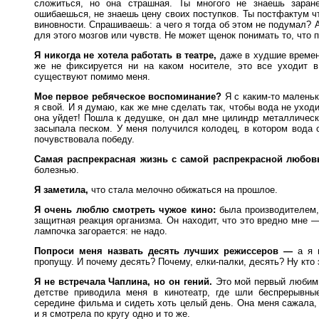
сложиться, но она страшная. Ты многого не знаешь заране
ошибаешься, не знаешь цену своих поступков. Ты постфактум 
виновности. Спрашиваешь: а чего я тогда об этом не подумал? А
для этого мозгов или чувств. Не может щенок понимать то, что 
Я никогда не хотела работать в театре,
даже в худшие времен
же не фиксируется ни на каком носителе, это все уходит в
существуют помимо меня.
Мое первое ребяческое воспоминание?
Я с каким-то маленьк
я свой. И я думаю, как же мне сделать так, чтобы вода не уход
она уйдет! Пошла к дедушке, он дал мне цилиндр металлически
засыпала песком. У меня получился колодец, в котором вода с
почувствовала победу.
Самая распрекрасная жизнь с самой распрекрасной любов
болезнью.
Я заметила,
что стала мелочно обижаться на прошлое.
Я очень люблю смотреть чужое кино:
была производителем, 
защитная реакция организма. Он находит, что это вредно мне —
лампочка загорается: не надо.
Попроси меня назвать десять лучших режиссеров —
а я и
пропущу. И почему десять? Почему, елки-палки, десять? Ну кто
Я не встречала Чаплина, но он гений.
Это мой первый любимы
детстве приводила меня в кинотеатр, где шли беспрерывны
середине фильма и сидеть хоть целый день. Она меня сажала,
и я смотрела по кругу одно и то же.