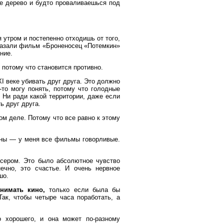
ое дерево и будто проваливаешься под
утром и постепенно отходишь от того,
показали фильм «Броненосец «Потемкин»
ние.
 потому что становится противно.
I веке убивать друг друга. Это должно
то могу понять, потому что голодные
 Ни ради какой территории, даже если
ь друг друга.
ом деле. Потому что все равно к этому
жны — у меня все фильмы говорливые.
сером. Это было абсолютное чувство
нечно, это счастье. И очень нервное
шо.
нимать кино,
только если была бы
ак, чтобы четыре часа поработать, а
 хорошего, и она может по-разному