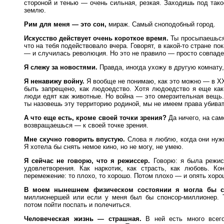
стороной и тенью — очень сильная, резкая. Заходишь под так
землю.
Рим для меня — это сон,
мираж. Самый сноподобный город.
Искусство действует очень короткое время.
Ты просыпаешься 
что на тебя подействовало вчера. Говорят, в какой-то стране 
— и случилась революция. Но это не правило — просто совпаде
Я слежу за новостями.
Правда, иногда ухожу в другую комнату,
Я ненавижу войну.
Я вообще не понимаю, как это можно — в XX
быть запрещено, как людоедство. Хотя людоедство я еще как-
люди едят как животные. Но война — это омерзительная вещь.
ты назовешь эту территорию родиной, мы не имеем права убиват
А что еще есть, кроме своей точки зрения?
Да ничего, на сам
возвращаешься — к своей точке зрения.
Мне скучно говорить впустую.
Слова я люблю, когда они ну
Я хотела бы снять немое кино, но не могу, не умею.
Я сейчас не говорю, что я режиссер.
Говорю: я была режис
удовлетворения. Как наркотик, как страсть, как любовь. Ко
перемежение: то плохо, то хорошо. Потом плохо — и опять хоро
В моем нынешнем физическом состоянии я могла бы с
миллионершей или если у меня был бы спонсор-миллионер. Т
потом пойти поспать и полечиться.
Человеческая жизнь — страшная.
В ней есть много всего